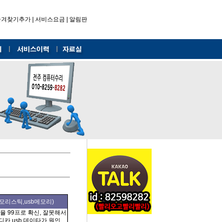
즐겨찾기추가
|
서비스요금
|
알림판
메모리스틱,usb메모리)
율 99프로 확신, 잘못해서
디카,usb 데이타가 원인