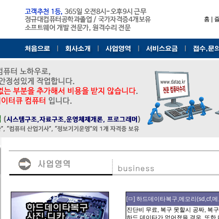
홈
|
[ㅁ] 하드데이타복구,메모리(sd,cf,
진단비 무료, 복구 못할시 공짜, 복구
하드 데이타가 없어졌을 경우, 또한 