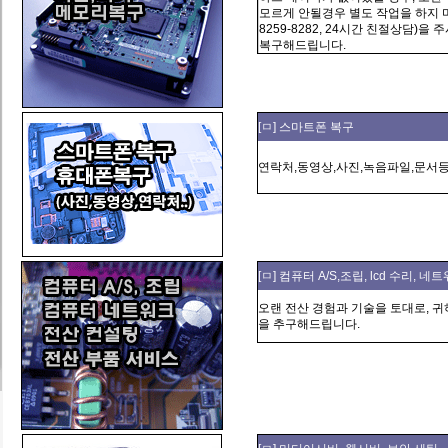
모르게 안될경우 별도 작업을 하지 마시
8259-8282, 24시간 친절상담)을
복구해드립니다.
[ㅁ] 스마트폰 복구
연락처,동영상,사진,녹음파일,문서
[ㅁ] 컴퓨터 A/S,조립, lcd 수리,
오랜 전산 경험과 기술을 토대로, 
을 추구해드립니다.