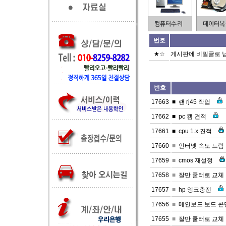
번호
★☆
게시판에 비밀글로 
번호
17663
■
랜 rj45 작업
17662
■
pc 캠 견적
17661
■
cpu 1.x 견적
17660
■
인터넷 속도 느림
17659
■
cmos 재설정
17658
■
잘만 쿨러로 교체
17657
■
hp 잉크충전
17656
■
메인보드 보드 
17655
■
잘만 쿨러로 교체