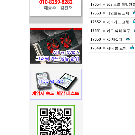
17654
■
ecs 보드 작업완
17653
■
메인보드 교체
17652
■
vga 카드 교체
17651
■
베드 섹터 복구
17650
■
xp 재설치
17649
■
시디 롬 교체